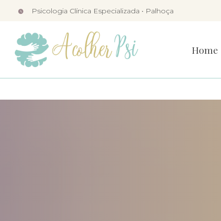
Skip
Psicologia Clínica Especializada •
Palhoça
to
content
Home