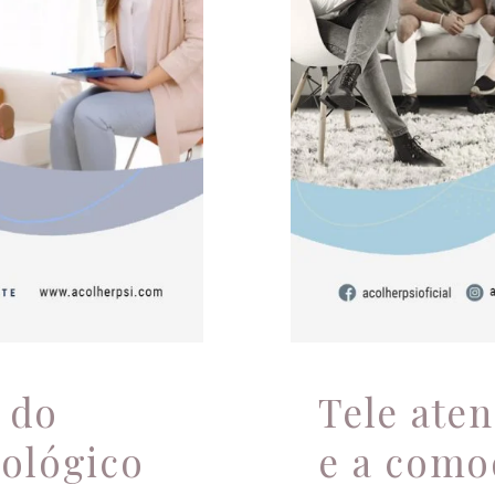
gico para
c
acomp
 do
Tele ate
ológico
e a como