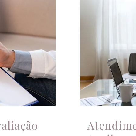
Aten
aliação
Atendime
valiação