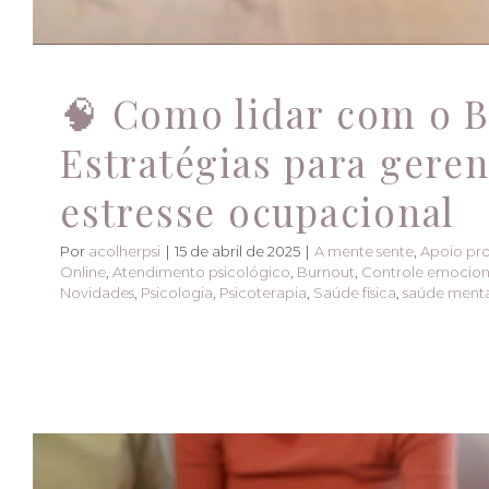
🧠 Como lidar com o B
Estratégias para geren
estresse ocupacional
Por
acolherpsi
|
15 de abril de 2025
|
A mente sente
,
Apoio pro
Online
,
Atendimento psicológico
,
Burnout
,
Controle emocion
Novidades
,
Psicologia
,
Psicoterapia
,
Saúde física
,
saúde menta