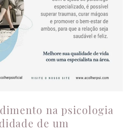
omodidade de um
anhamento em casal!
Psicologia
ndimento na psicologia
didade de um