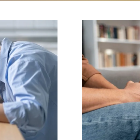
urnout:
Como a te
nciar o
ans
nal
ndimento psicológico
idades
Psicologia
s Individuais