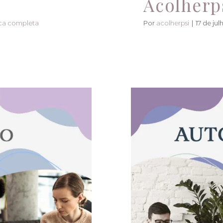
Acolherp
Por
acolherpsi
|
17 de ju
ica completa