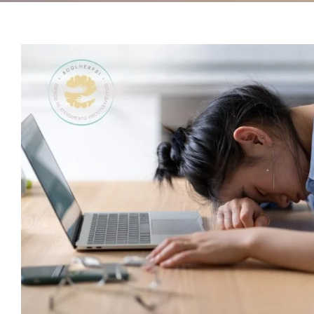
🧠 Como lidar com o B
Estratégias para gere
estresse ocupacio
A mente sente
Apoio profissional
Atendimento Online
Ate
Burnout
Controle emocional
Estratégias
família
Nov
Psicoterapia
Saúde física
saúde mental
Terapia