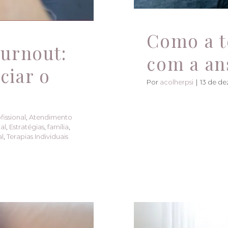
Como a te
urnout:
com a an
ciar o
Por
acolherpsi
|
13 de d
fissional
,
Atendimento
al
,
Estratégias
,
família
,
l
,
Terapias Individuais