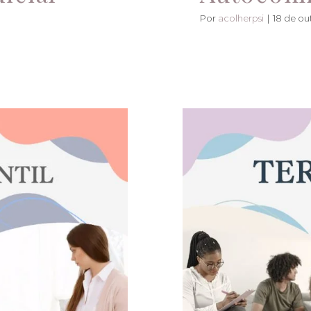
Por
acolherpsi
|
18 de ou
os do
Tele aten