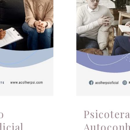
sicológico
P
A
o
Psicotera
icial
Autocon