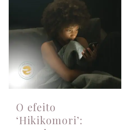
O efeito ‘Hikikomori’:
quando o isolamento
social vira um
sintoma
Apoio profissional
O efeito
‘Hikikomori’: