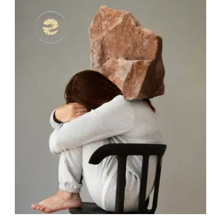
Trauma e memória:
como a psicoterapia
pode ajudar a
reprocessar
experiências
Apoio profissional