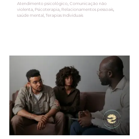
Atendimento psicológico
,
Comunicação não
violenta
,
Psicoterapia
,
Relacionamentos pessoais
,
saúde mental
,
Terapias Individuais
Terapia de casal:
Fortalecendo
relacionamentos
através da
comunicação
A mente sente
Apoio profissional
Atendimento
Online
Atendimento psicológico
Estratégias
família
Psicologia
Psicoterapia
saúde mental
Terapia de casal