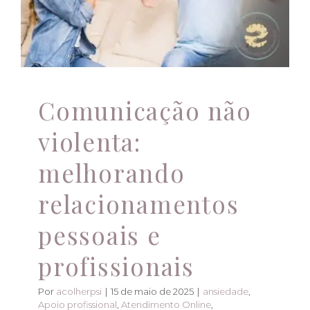
profissionais
ansiedade
Apoio profissional
Atendimento Online
Atendimento psicológico
Comunicação não
violenta
Psicoterapia
Relacionamentos pessoais
saúde mental
Terapias Individuais
Comunicação não
violenta:
melhorando
relacionamentos
pessoais e
profissionais
Por
acolherpsi
|
15 de maio de 2025
|
ansiedade
,
Apoio profissional
,
Atendimento Online
,