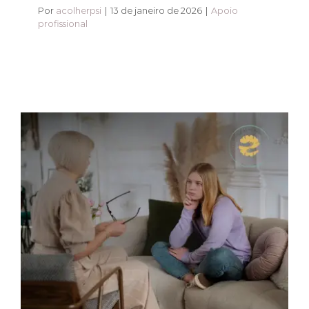
Por
acolherpsi
|
13 de janeiro de 2026
|
Apoio
profissional
Psicoterapia para
adolescentes: lidando
com pressões da fase
Apoio profissional