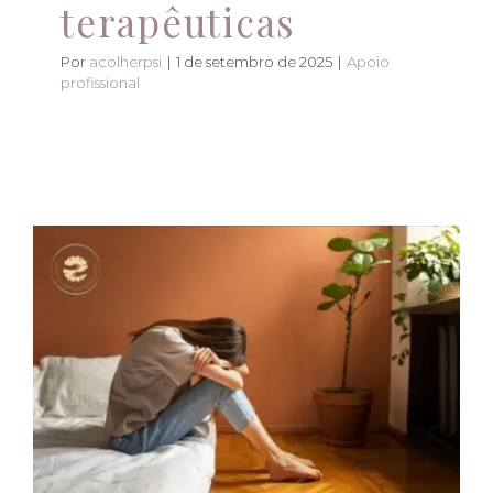
terapêuticas
Por
acolherpsi
|
1 de setembro de 2025
|
Apoio
profissional
Autossabotagem: Por
Que Boicotamos
Nossos Próprios
Objetivos?
Apoio profissional