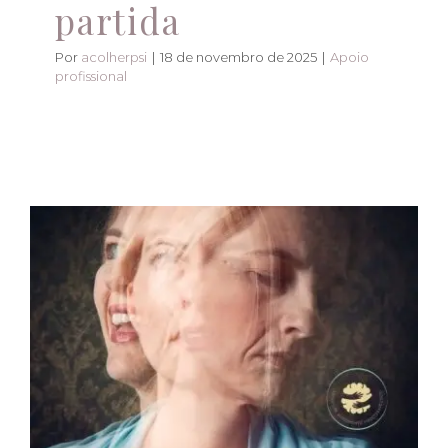
partida
Por
acolherpsi
|
18 de novembro de 2025
|
Apoio
profissional
Transtornos de humor:
identificação e
manejo na vida
cotidiana
Apoio profissional