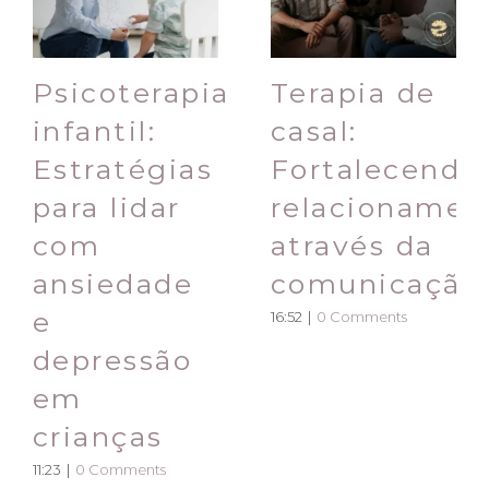
Psicoterapia
Terapia de
infantil:
casal:
Estratégias
Fortalecendo
para lidar
relacionamen
com
através da
ansiedade
comunicação
e
16:52
|
0 Comments
depressão
em
crianças
11:23
|
0 Comments