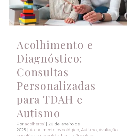
Atendimento psicológico
Autismo
Avaliação
psicológica completa
família
Psicologia
Psicoterapia
saúde mental
TDAH
Acolhimento e
Diagnóstico:
Consultas
Personalizadas
para TDAH e
Autismo
Por
acolherpsi
|
20 de janeiro de
2025
|
Atendimento psicológico
,
Autismo
,
Avaliação
psicológica completa
,
família
,
Psicologia
,