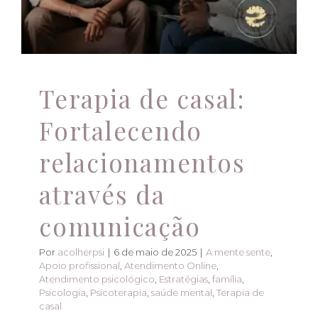
A mente sente
Apoio profissional
Atendimento
Online
Atendimento psicológico
Estratégias
família
Psicologia
Psicoterapia
saúde mental
Terapia de casal
Terapia de casal:
Fortalecendo
relacionamentos
através da
comunicação
Por
acolherpsi
|
6 de maio de 2025
|
A mente sente
,
Apoio profissional
,
Atendimento Online
,
Atendimento psicológico
,
Estratégias
,
família
,
Psicologia
,
Psicoterapia
,
saúde mental
,
Terapia de
casal