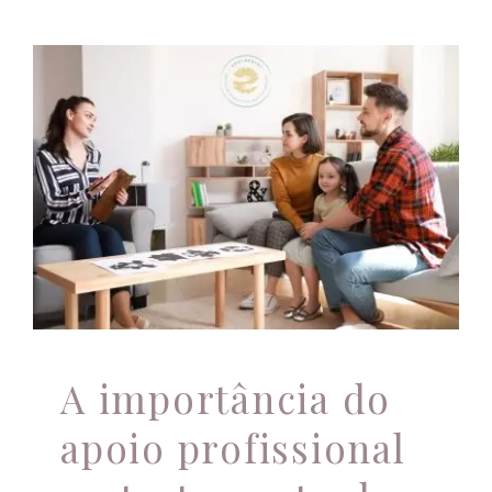
A importância do
apoio profissional no
tratamento de
transtornos mentais
Apoio profissional
Atendimento Online
Controle
emocional
família
Psicoterapia
saúde mental
Terapias Individuais
A importância do
apoio profissional