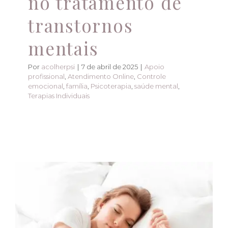
no tratamento de
transtornos
mentais
Por
acolherpsi
|
7 de abril de 2025
|
Apoio
profissional
,
Atendimento Online
,
Controle
emocional
,
família
,
Psicoterapia
,
saúde mental
,
Terapias Individuais
🛌 A relação entre
sono e saúde mental