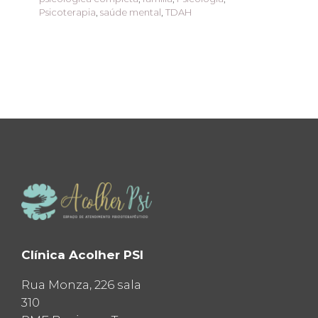
Psicoterapia
,
saúde mental
,
TDAH
Clínica Acolher PSI
Rua Monza, 226 sala
310