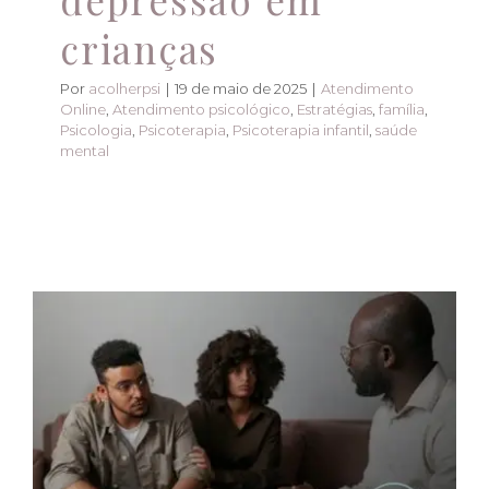
crianças
Por
acolherpsi
|
19 de maio de 2025
|
Atendimento
Online
,
Atendimento psicológico
,
Estratégias
,
família
,
Psicologia
,
Psicoterapia
,
Psicoterapia infantil
,
saúde
mental
Terapia de casal:
Fortalecendo
relacionamentos
através da
comunicação