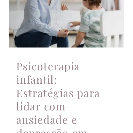
depressão em
crianças
Atendimento Online
Atendimento Online
Atendimento psicológico
Estratégias
família
Psicologia
Psicoterapia
Psicoterapia infantil
saúde mental
Psicoterapia
infantil:
Estratégias para
lidar com
ansiedade e
depressão em