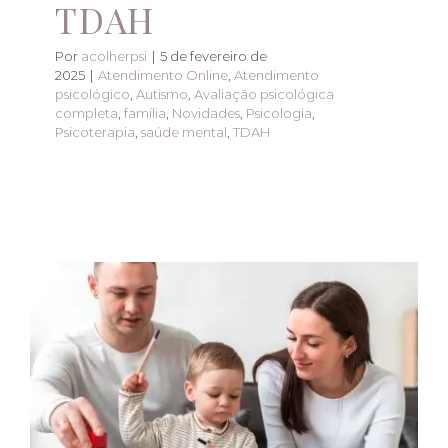
TDAH
Por
acolherpsi
|
5 de fevereiro de
2025
|
Atendimento Online
,
Atendimento
psicológico
,
Autismo
,
Avaliação psicológica
completa
,
família
,
Novidades
,
Psicologia
,
Psicoterapia
,
saúde mental
,
TDAH
Acolhimento e
Diagnóstico:
Consultas
Personalizadas para
TDAH e Autismo