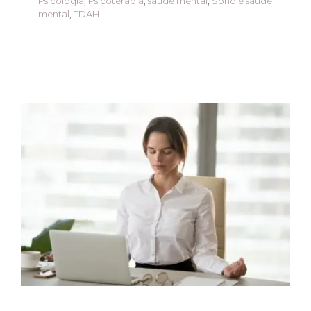
Psicologia
,
Psicoterapia
,
saúde mental
,
Sono e saúde
mental
,
TDAH
Mindfulness: Como a
atenção plena pode
melhorar sua saúde
mental
ansiedade
Atendimento Online
Autismo
família
Mindfulness
Novidades
Psicologia
Psicoterapia
saúde mental
TDAH
Terapias Individuais