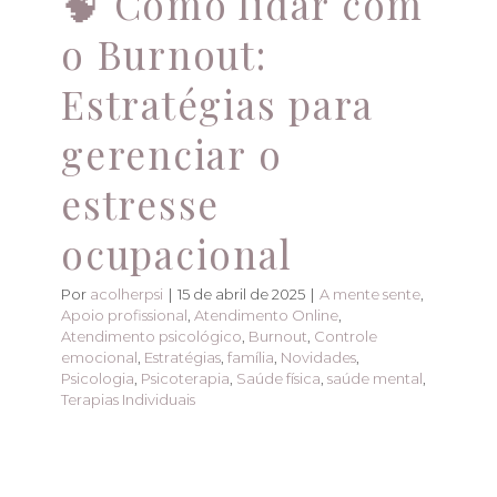
🧠 Como lidar com
o Burnout:
Estratégias para
gerenciar o
estresse
ocupacional
Por
acolherpsi
|
15 de abril de 2025
|
A mente sente
,
Apoio profissional
,
Atendimento Online
,
Atendimento psicológico
,
Burnout
,
Controle
emocional
,
Estratégias
,
família
,
Novidades
,
Psicologia
,
Psicoterapia
,
Saúde física
,
saúde mental
,
Terapias Individuais