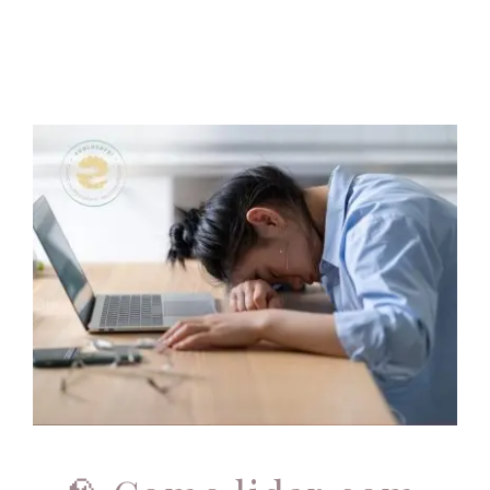
🧠 Como lidar com o
Burnout: Estratégias
para gerenciar o
estresse ocupacional
A mente sente
Apoio profissional
Atendimento
Online
Atendimento psicológico
Burnout
Controle emocional
Estratégias
família
Novidades
Psicologia
Psicoterapia
Saúde física
saúde mental
Terapias Individuais