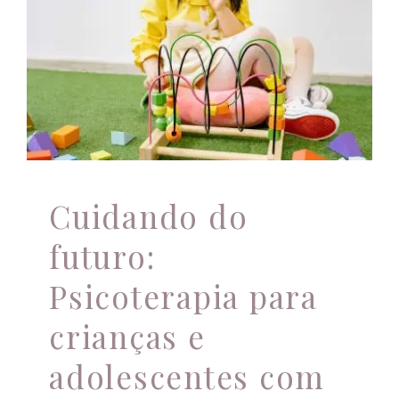
crianças e
adolescentes com
TDAH
Atendimento Online
Atendimento psicológico
Autismo
Avaliação psicológica completa
família
Novidades
Psicologia
Psicoterapia
saúde mental
TDAH
Cuidando do
futuro:
Psicoterapia para
crianças e
adolescentes com