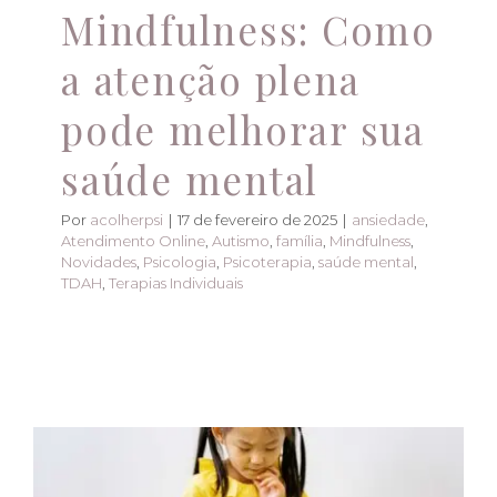
Mindfulness: Como
a atenção plena
pode melhorar sua
saúde mental
Por
acolherpsi
|
17 de fevereiro de 2025
|
ansiedade
,
Atendimento Online
,
Autismo
,
família
,
Mindfulness
,
Novidades
,
Psicologia
,
Psicoterapia
,
saúde mental
,
TDAH
,
Terapias Individuais
Cuidando do futuro:
Psicoterapia para