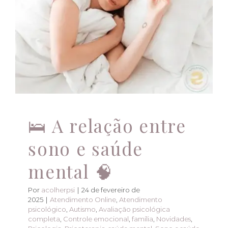
🧠
Atendimento Online
Atendimento psicológico
Autismo
Avaliação psicológica completa
Controle
emocional
família
Novidades
Psicologia
Psicoterapia
saúde mental
Sono e saúde mental
TDAH
🛌 A relação entre
sono e saúde
mental 🧠
Por
acolherpsi
|
24 de fevereiro de
2025
|
Atendimento Online
,
Atendimento
psicológico
,
Autismo
,
Avaliação psicológica
completa
,
Controle emocional
,
família
,
Novidades
,