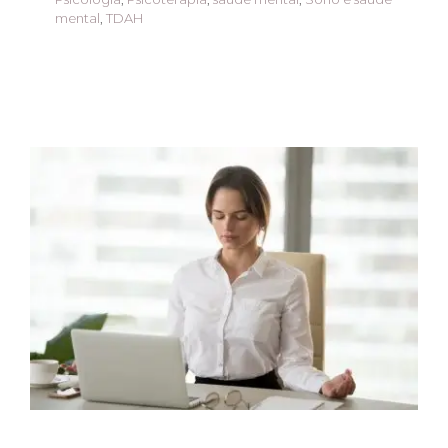
mental
,
TDAH
Mindfulness: Como a
atenção plena pode
melhorar sua saúde
mental
ansiedade
Atendimento Online
Autismo
família
Mindfulness
Novidades
Psicologia
Psicoterapia
saúde mental
TDAH
Terapias Individuais