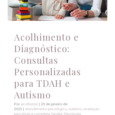
Atendimento psicológico
Autismo
Avaliação
psicológica completa
família
Psicologia
Psicoterapia
saúde mental
TDAH
Acolhimento e
Diagnóstico:
Consultas
Personalizadas
para TDAH e
Autismo
Por
acolherpsi
|
20 de janeiro de
2025
|
Atendimento psicológico
,
Autismo
,
Avaliação
psicológica completa
,
família
,
Psicologia
,