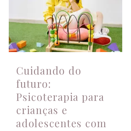
crianças e
adolescentes com
TDAH
Atendimento Online
Atendimento psicológico
Autismo
Avaliação psicológica completa
família
Novidades
Psicologia
Psicoterapia
saúde mental
TDAH
Cuidando do
futuro:
Psicoterapia para
crianças e
adolescentes com