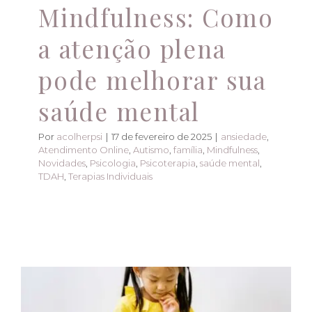
Mindfulness: Como
a atenção plena
pode melhorar sua
saúde mental
Por
acolherpsi
|
17 de fevereiro de 2025
|
ansiedade
,
Atendimento Online
,
Autismo
,
família
,
Mindfulness
,
Novidades
,
Psicologia
,
Psicoterapia
,
saúde mental
,
TDAH
,
Terapias Individuais
Cuidando do futuro:
Psicoterapia para