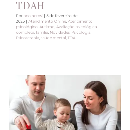
TDAH
Por
acolherpsi
|
5 de fevereiro de
2025
|
Atendimento Online
,
Atendimento
psicológico
,
Autismo
,
Avaliação psicológica
completa
,
família
,
Novidades
,
Psicologia
,
Psicoterapia
,
saúde mental
,
TDAH
Acolhimento e
Diagnóstico:
Consultas
Personalizadas para
TDAH e Autismo