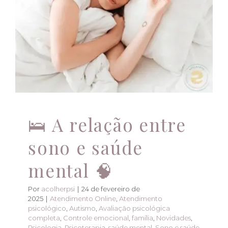
🧠
Atendimento Online
Atendimento psicológico
Atendimento Online
Autismo
Avaliação psicológica completa
Controle
emocional
família
Novidades
Psicologia
Psicoterapia
saúde mental
Sono e saúde mental
TDAH
🛌 A relação entre
sono e saúde
mental 🧠
Por
acolherpsi
|
24 de fevereiro de
2025
|
Atendimento Online
,
Atendimento
psicológico
,
Autismo
,
Avaliação psicológica
completa
,
Controle emocional
,
família
,
Novidades
,
Psicologia
,
Psicoterapia
,
saúde mental
,
Sono e saúde