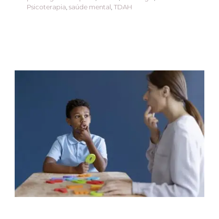
Psicoterapia
,
saúde mental
,
TDAH
Cuidando com
Empatia:
Atendimento
Especializado para
TDAH e Autismo
Atendimento psicológico
Autismo
Avaliação
psicológica completa
Novidades
Psicologia
Psicoterapia
saúde mental
TDAH