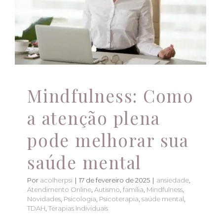
mental
ansiedade
Atendimento Online
Autismo
família
Atendimento Online
Mindfulness
Novidades
Psicologia
Psicoterapia
saúde mental
TDAH
Terapias Individuais
Mindfulness: Como
a atenção plena
pode melhorar sua
saúde mental
Por
acolherpsi
|
17 de fevereiro de 2025
|
ansiedade
,
Atendimento Online
,
Autismo
,
família
,
Mindfulness
,
Novidades
,
Psicologia
,
Psicoterapia
,
saúde mental
,
TDAH
,
Terapias Individuais