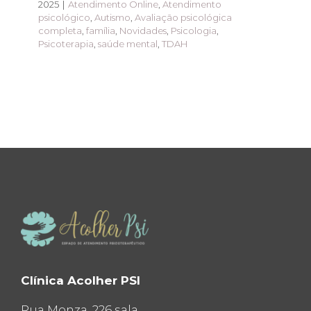
2025
|
Atendimento Online
,
Atendimento
psicológico
,
Autismo
,
Avaliação psicológica
completa
,
família
,
Novidades
,
Psicologia
,
Psicoterapia
,
saúde mental
,
TDAH
Clínica Acolher PSI
Rua Monza, 226 sala