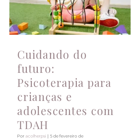
TDAH
Atendimento Online
Atendimento psicológico
Atendimento Online
Autismo
Avaliação psicológica completa
família
Novidades
Psicologia
Psicoterapia
saúde mental
TDAH
Cuidando do
futuro:
Psicoterapia para
crianças e
adolescentes com
TDAH
Por
acolherpsi
|
5 de fevereiro de