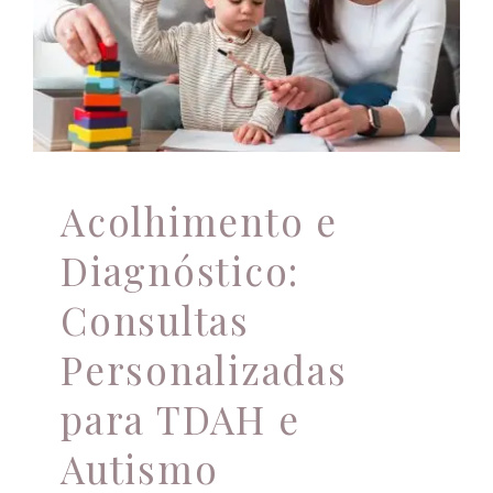
Personalizadas para
TDAH e Autismo
Atendimento Online
Atendimento psicológico
Autismo
Avaliação
psicológica completa
família
Psicologia
Psicoterapia
saúde mental
TDAH
Acolhimento e
Diagnóstico:
Consultas
Personalizadas
para TDAH e
Autismo