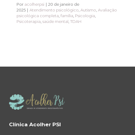
Por
acolherpsi
|
20 de janeiro de
2025
|
Atendimento psicológico
,
Autismo
,
Avaliação
psicológica completa
,
família
,
Psicologia
,
Psicoterapia
,
saúde mental
,
TDAH
Clínica Acolher PSI