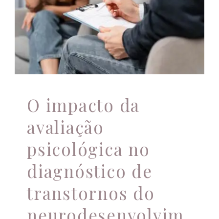
no diagnóstico de
transtornos do
Atendimento Online
neurodesenvolvimento
Novidades
O impacto da
avaliação
psicológica no
diagnóstico de
transtornos do
neurodesenvolvim