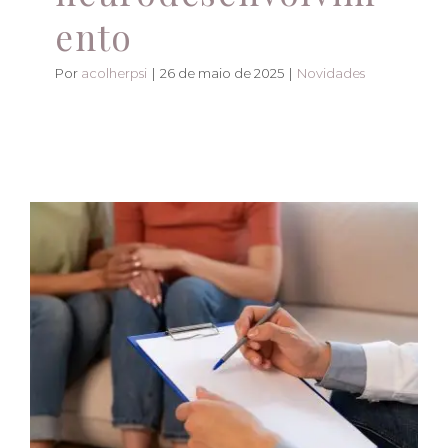
ento
Por
acolherpsi
|
26 de maio de 2025
|
Novidades
🧠 A Importância da
Avaliação Psicológica
Avaliação psicológica completa