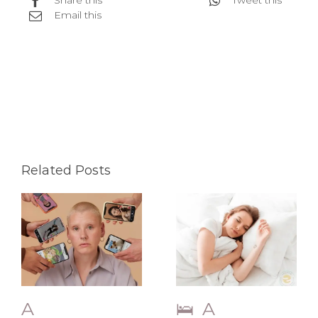
Share this
Tweet this
Email this
Related Posts
A
🛌 A