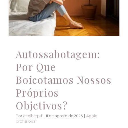
Nossos Próprios
Objetivos?
Atendimento Online
Apoio profissional
Autossabotagem:
Por Que
Boicotamos Nossos
Próprios
Objetivos?
Por
acolherpsi
|
11 de agosto de 2025
|
Apoio
profissional