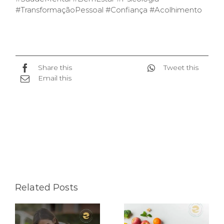
#TransformaçãoPessoal #Confiança #Acolhimento
Share this
Tweet this
Email this
Related Posts