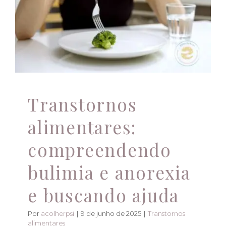
bulimia e anorexia e
Atendimento Online
buscando ajuda
Transtornos alimentares
Transtornos
alimentares:
compreendendo
bulimia e anorexia
e buscando ajuda
Por
acolherpsi
|
9 de junho de 2025
|
Transtornos
alimentares