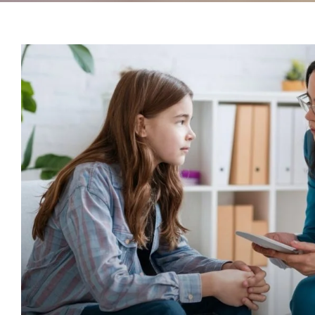
Psicoterapia para adole
lidando com pressões 
Atendimento psicológico