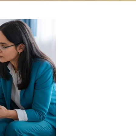
scentes:
da fase