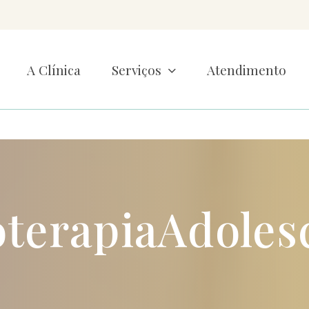
A Clínica
Serviços
Atendimento
oterapiaAdoles