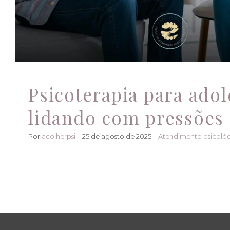
Psicoterapia para adol
lidando com pressões 
Por
acolherpsi
|
25 de agosto de 2025
|
Atendimento psicoló