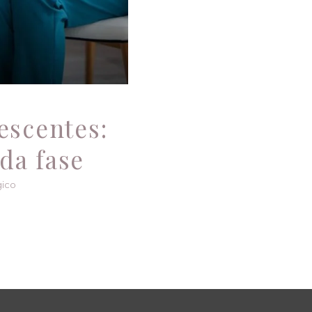
escentes:
da fase
gico