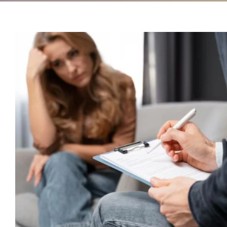
O impacto da avaliação p
no diagnóstico de trans
neurodesenvolvime
Novidades