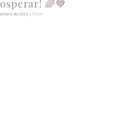
rosperar! 🌈💙
zembro de 2023
|
TDAH