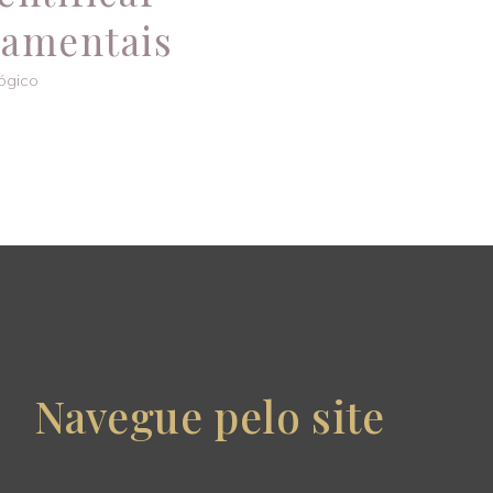
tamentais
ógico
Navegue pelo site