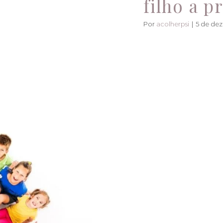
filho a p
Por
acolherpsi
|
5 de de
 TDAH ou