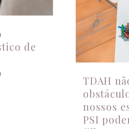
o
stico de
o
TDAH não
obstácul
nossos es
PSI pode