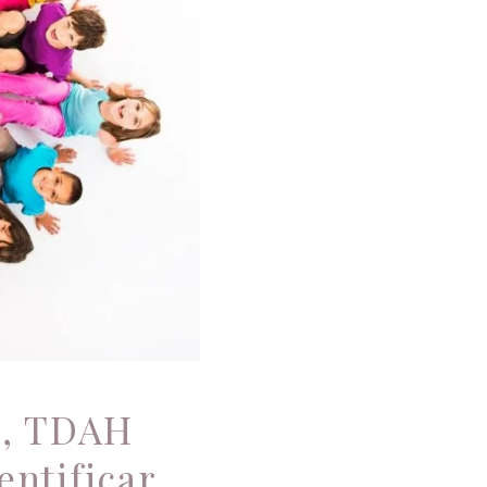
car alguns
tais
o, TDAH
entificar