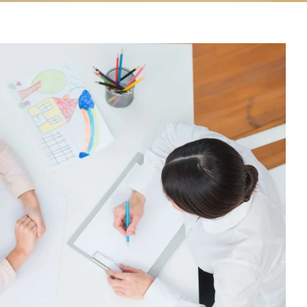
 não precisa ser um
o: Descubra como nossos
stas na Acolher PSI podem
ar você ou seu filho a
prosperar! 🌈💙