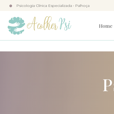
Skip
Psicologia Clínica Especializada •
Palhoça
to
content
Home
P