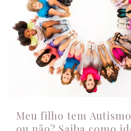
não? Saiba como identifi
traços comportamen
Atendimento psicológico
Meu filho tem Autism
ou não? Saiba como id