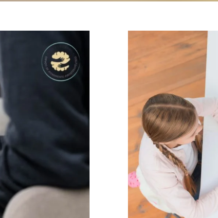
sicológica
tornos do
TDAH
nto
obstácul
especiali
ajud