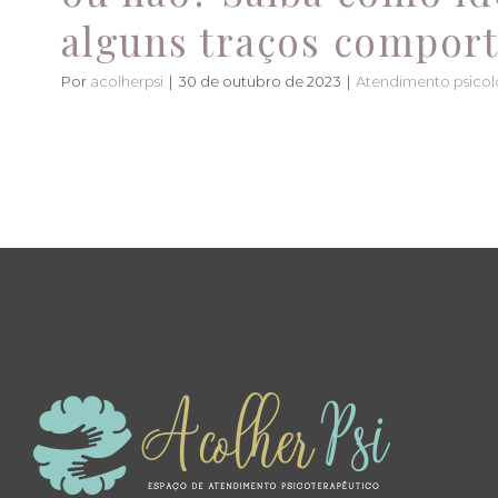
alguns traços compor
Por
acolherpsi
|
30 de outubro de 2023
|
Atendimento psicol