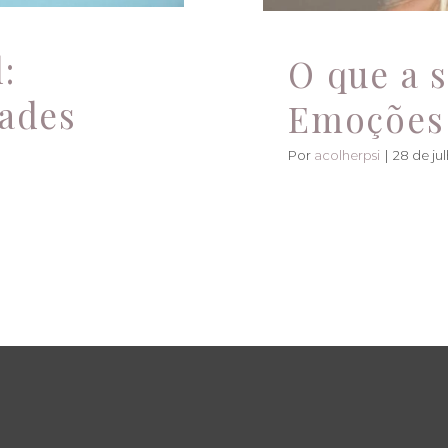
:
O que a s
dades
Emoções
Por
acolherpsi
|
28 de ju