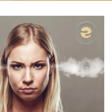
sua raiva quer te dizer?
es como mensageiras
saúde mental