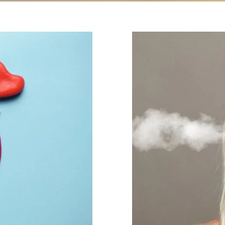
nal:
O que a 
es para o
Emoçõ