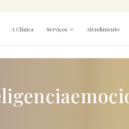
A Clínica
Serviços
Atendimento
eligenciaemoci