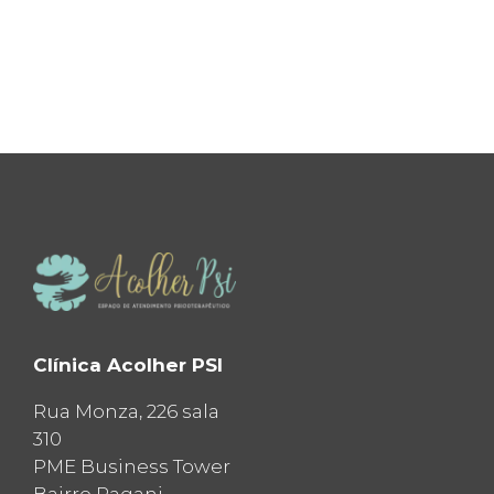
Clínica Acolher PSI
Rua Monza, 226 sala
310
PME Business Tower
Bairro Pagani,