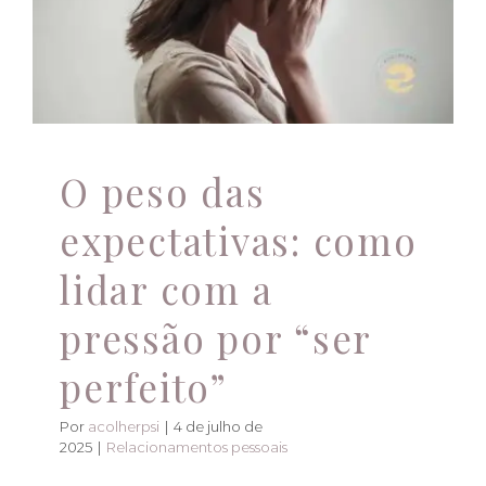
lidar com a pressão
por “ser perfeito”
Atendimento Online
Relacionamentos pessoais
O peso das
expectativas: como
lidar com a
pressão por “ser
perfeito”
Por
acolherpsi
|
4 de julho de
2025
|
Relacionamentos pessoais