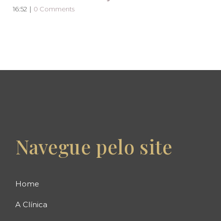
16:52
|
0 Comments
Navegue pelo site
Home
A Clínica