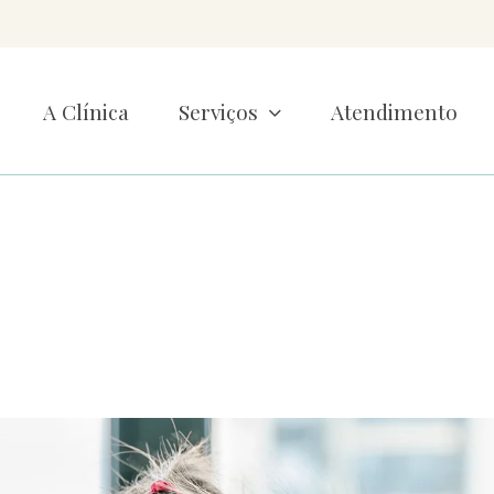
A Clínica
Serviços
Atendimento
stema imunológic
crianças
ício
»
O impacto do sistema imunológico no cérebro das crianç