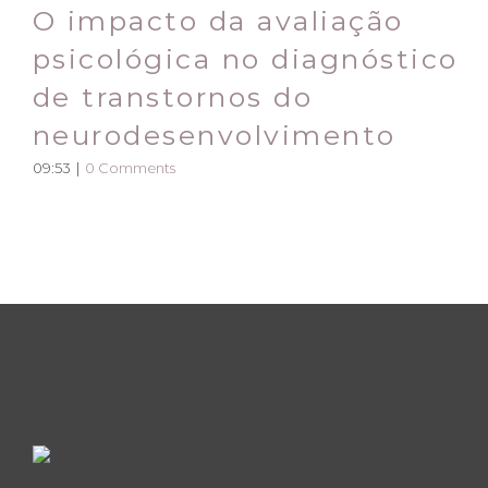
O impacto da avaliação
psicológica no diagnóstico
de transtornos do
neurodesenvolvimento
09:53
|
0 Comments