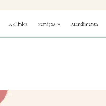
A Clínica
Serviços
Atendimento
ional da Mulher: 
comemoração
nício
»
Dia Internacional da Mulher: muito além da comemoraç