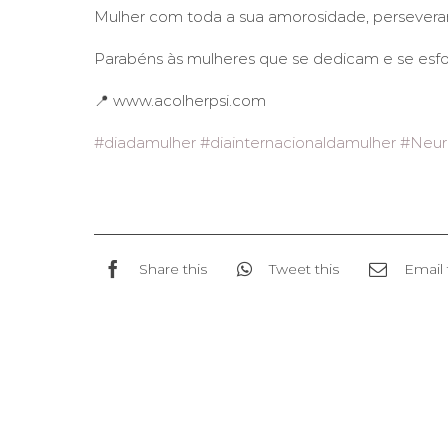
Mulher com toda a sua amorosidade, perseveranç
Parabéns às mulheres que se dedicam e se esfo
📍 www.acolherpsi.com
#diadamulher
#diainternacionaldamulher
#Neur
Share this
Tweet this
Email 