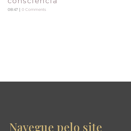
consciência
08:47
|
0 Comments
Navegue pelo site