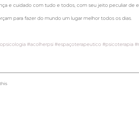
a e cuidado com tudo e todos, com seu jeito peculiar de en
rçam para fazer do mundo um lugar melhor todos os dias.
opsicologia
#acolherpsi
#espaçoterapeutico
#psicoterapia
#
this