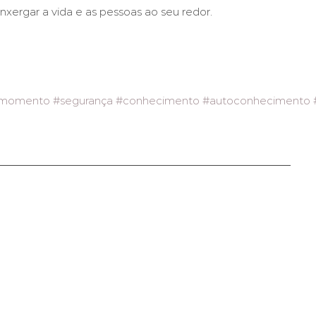
xergar a vida e as pessoas ao seu redor.
momento
#segurança
#conhecimento
#autoconhecimento