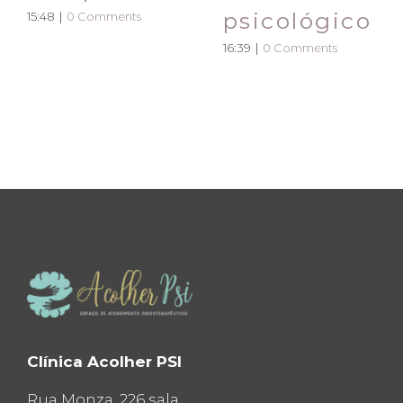
psicológico
15:48
|
0 Comments
16:39
|
0 Comments
Clínica Acolher PSI
Rua Monza, 226 sala