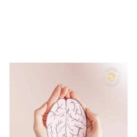
apoio
psicológico
Atendimento Online
para o bem-
estar integral