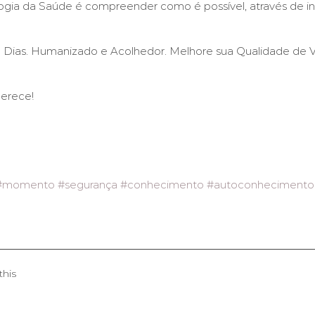
ogia da Saúde é compreender como é possível, através de int
e Dias. Humanizado e Acolhedor. Melhore sua Qualidade 
merece!
#momento
#segurança
#conhecimento
#autoconhecimento
this