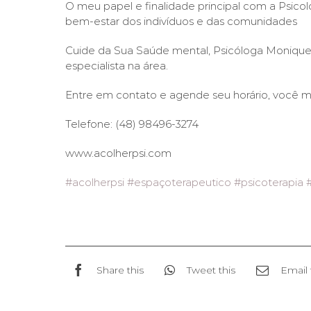
O meu papel e finalidade principal com a Psicol
bem-estar dos indivíduos e das comunidades
Cuide da Sua Saúde mental, Psicóloga Moniqu
especialista na área.
Entre em contato e agende seu horário, você 
Telefone: (48) 98496-3274
www.acolherpsi.com
#acolherpsi
#espaçoterapeutico
#psicoterapia
Share this
Tweet this
Email 