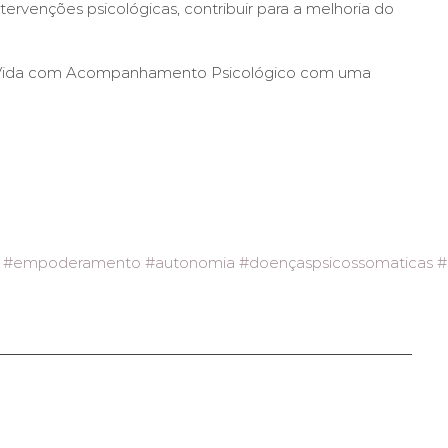
ervenções psicológicas, contribuir para a melhoria do
de Vida com Acompanhamento Psicológico com uma
#empoderamento
#autonomia
#doençaspsicossomaticas
#